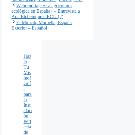
Webreportaje «La agricultura
ecológica en España» – Entrevista a
Ana Etchenique CECU (2)
El Minzah, Marbella, España
Exterior – Español
Haz
lo
Tú
Mis
mo!
Guí
a
para
la
Inst
alaci
ón
Perf
ecta
de