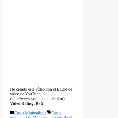
He creado este vídeo con el Editor de
vídeo de YouTube
(http://www.youtube.com/editor).
Video Rating: 0 / 5
Categorías
Etiquetas
Casas Minimalistas
Casas
,
minimalistas
,
Modernas
,
Puerto
,
Tirol