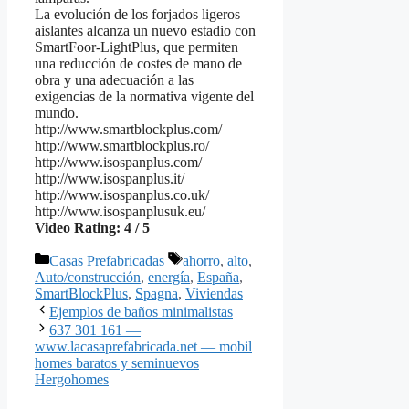
La evolución de los forjados ligeros
aislantes alcanza un nuevo estadio con
SmartFoor-LightPlus, que permiten
una reducción de costes de mano de
obra y una adecuación a las
exigencias de la normativa vigente del
mundo.
http://www.smartblockplus.com/
http://www.smartblockplus.ro/
http://www.isospanplus.com/
http://www.isospanplus.it/
http://www.isospanplus.co.uk/
http://www.isospanplusuk.eu/
Video Rating: 4 / 5
Categorías
Etiquetas
Casas Prefabricadas
ahorro
,
alto
,
Auto/construcción
,
energía
,
España
,
SmartBlockPlus
,
Spagna
,
Viviendas
Ejemplos de baños minimalistas
637 301 161 —
www.lacasaprefabricada.net — mobil
homes baratos y seminuevos
Hergohomes