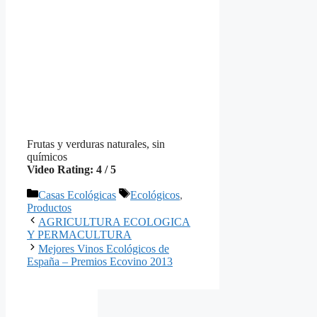
Frutas y verduras naturales, sin
químicos
Video Rating: 4 / 5
Categorías
Etiquetas
Casas Ecológicas
Ecológicos
,
Productos
AGRICULTURA ECOLOGICA
Y PERMACULTURA
Mejores Vinos Ecológicos de
España – Premios Ecovino 2013