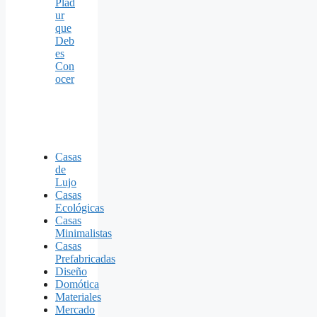
Plad
ur
que
Deb
es
Con
ocer
Casas
de
Lujo
Casas
Ecológicas
Casas
Minimalistas
Casas
Prefabricadas
Diseño
Domótica
Materiales
Mercado