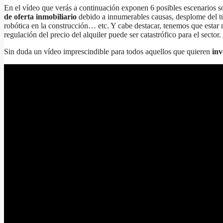
En el vídeo que verás a continuación exponen 6 posibles escenarios so
de oferta inmobiliario
debido a innumerables causas, desplome del tu
robótica en la construcción… etc. Y cabe destacar, tenemos que estar
regulación del precio del alquiler puede ser catastrófico para el sector.
Sin duda un vídeo imprescindible para todos aquellos que quieren
inv