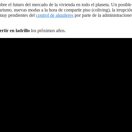
bre el futuro del mercado de la vivienda en todo el planeta. Un posibl
rismo, nuevas modas a la hora de compartir piso (coliving), la irrupció
 muy pendientes del
control de alquileres
por parte de la administracion
ertir en ladrillo
los próximos años.