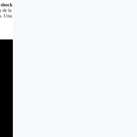
e
shock
n de la
es. Una