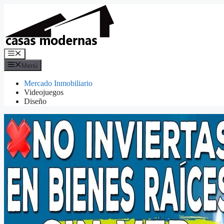
Saltar
al
contenido
Menú
Menú
Mercado Inmobiliario
Videojuegos
Diseño