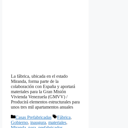
La fábrica, ubicada en el estado
Miranda, forma parte de la
colaboración con España y aportará
materiales para la Gran Misión
Vivienda Venezuela (GMVV) /
Producirá elementos estructurales para
unos tres mil apartamentos anuales
Categorías
Etiquetas
Casas Prefabricadas
Fábrica
,
Gobierno
,
inaugura
,
materiales
,
Miranda
,
para
,
prefabricados
,