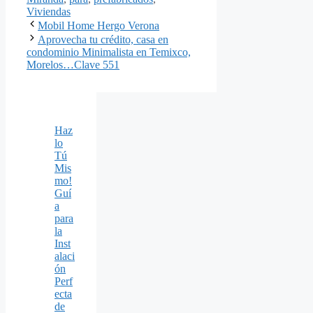
Viviendas
Mobil Home Hergo Verona
Aprovecha tu crédito, casa en
condominio Minimalista en Temixco,
Morelos…Clave 551
Haz
lo
Tú
Mis
mo!
Guí
a
para
la
Inst
alaci
ón
Perf
ecta
de