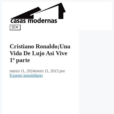
Saltar
al
contenido
Menú
Cristiano Ronaldo;Una
Vida De Lujo Asi Vive
1ª parte
marzo 11, 2024
enero 11, 2015
por
Experto inmobiliario