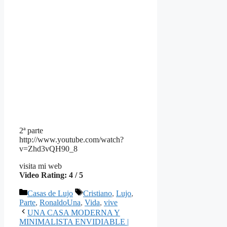
2ª parte
http://www.youtube.com/watch?
v=Zhd3vQH90_8
visita mi web
Video Rating: 4 / 5
Categorías
Etiquetas
Casas de Lujo
Cristiano
,
Lujo
,
Parte
,
RonaldoUna
,
Vida
,
vive
UNA CASA MODERNA Y
MINIMALISTA ENVIDIABLE |